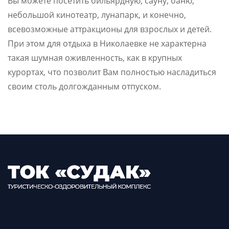
Вы можете посетить бильярдную, сауну, баню,
небольшой кинотеатр, лунапарк, и конечно,
всевозможные аттракционы для взрослых и детей.
При этом для отдыха в Николаевке не характерна
такая шумная оживленность, как в крупных
курортах, что позволит Вам полностью насладиться
своим столь долгожданным отпуском.